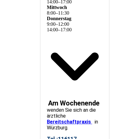
14
:
00
–
17
:
00
Mittwoch
8
:
00
–
11
:
30
Donnerstag
9
:
00
–
12
:
00
14
:
00
–
17
:
00
Am Wochenende
wenden Sie sich an die
ärztliche
Bereitschaftpraxis
in
Würzburg.
Tel.:116117