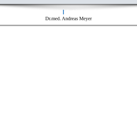
axis für HNO-Heilkunde
I
Schlafmedizinisches Zent
Dr.med. Andreas Meyer